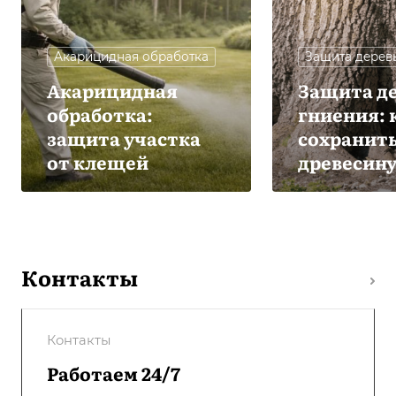
Акарицидная обработка
Защита дерев
Акарицидная
Защита де
обработка:
гниения: 
защита участка
сохранит
от клещей
древесин
Контакты
Контакты
Работаем 24/7